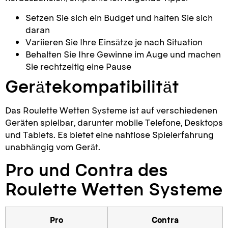
Setzen Sie sich ein Budget und halten Sie sich
daran
Variieren Sie Ihre Einsätze je nach Situation
Behalten Sie Ihre Gewinne im Auge und machen
Sie rechtzeitig eine Pause
Gerätekompatibilität
Das Roulette Wetten Systeme ist auf verschiedenen
Geräten spielbar, darunter mobile Telefone, Desktops
und Tablets. Es bietet eine nahtlose Spielerfahrung
unabhängig vom Gerät.
Pro und Contra des
Roulette Wetten Systeme
Pro
Contra