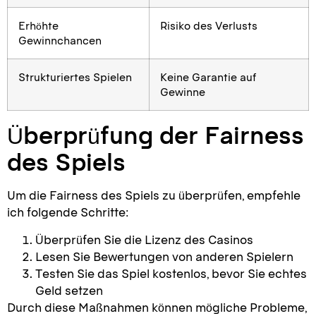
Erhöhte
Risiko des Verlusts
Gewinnchancen
Strukturiertes Spielen
Keine Garantie auf
Gewinne
Überprüfung der Fairness
des Spiels
Um die Fairness des Spiels zu überprüfen, empfehle
ich folgende Schritte:
Überprüfen Sie die Lizenz des Casinos
Lesen Sie Bewertungen von anderen Spielern
Testen Sie das Spiel kostenlos, bevor Sie echtes
Geld setzen
Durch diese Maßnahmen können mögliche Probleme,